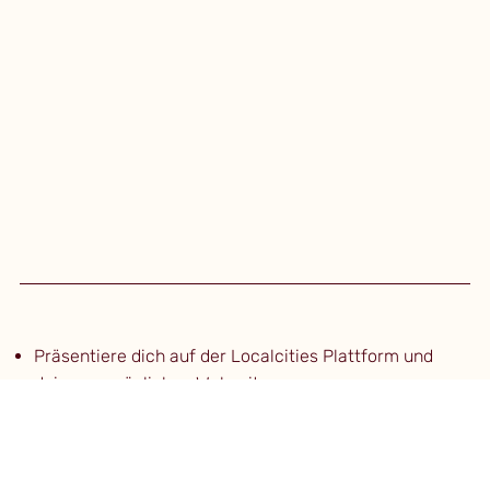
Präsentiere dich auf der Localcities Plattform und
deiner persönlichen Webseite
Erweitere deine Reichweite und erzeuge mehr
Aufmerksamkeit
Steigere deine Aussenwirkung mit einem attraktiven