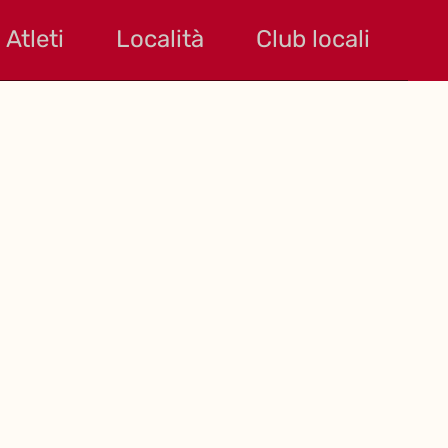
Atleti
Località
Club locali