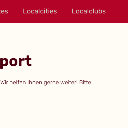
tes
Localcities
Localclubs
port
r helfen Ihnen gerne weiter! Bitte